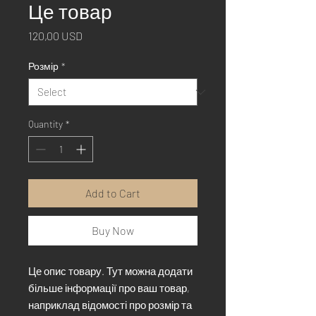
Це товар
Price
120,00 USD
Розмір
*
Quantity
*
Add to Cart
Buy Now
Це опис товару. Тут можна додати
більше інформації про ваш товар,
наприклад відомості про розмір та